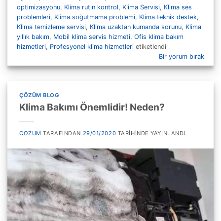
optimizasyonu
,
Klima rutin kontrol
,
Klima Servisi
,
Klima ses
problemleri
,
Klima soğutmama problemi
,
Klima teknik destek
,
Klima temizleme servisi
,
Klima uzaktan kumanda sorunu
,
Klima
yıllık bakım
,
Mobil klima servis hizmeti
,
Ofis klima bakım
hizmetleri
,
Profesyonel klima hizmetleri
etiketlendi
Bir yorum bırak
ÇÖZÜM BLOG
Klima Bakımı Önemlidir! Neden?
COZUM
TARAFINDAN
29/01/2020
TARIHINDE YAYINLANDI