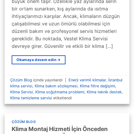
büyük önem taşır. Özellikle yaz aylarında serin
bir ortam sunarken, kış aylarında da ısıtma
ihtiyaçlarımızı karşılar. Ancak, klimaların düzgün
çalışabilmesi ve uzun ömürlü olabilmesi için
düzenli bakım ve profesyonel servis hizmetleri
gereklidir. Bu noktada, Vestel Klima Servisi
devreye girer. Güvenilir ve etkili bir klima […]
Okumaya devam edin
→
Çözüm Blog
içinde yayınlandı
|
Enerji verimli klimalar
,
İstanbul
klima servisi
,
Klima bakım sözleşmesi
,
Klima filtre değişimi
,
Klima Servisi
,
Klima soğutmama problemi
,
Klima teknik destek
,
Klima temizleme servisi
etiketlendi
ÇÖZÜM BLOG
Klima Montaj Hizmeti İçin Önceden