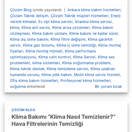
Çözüm Blog
içinde yayınlandı
|
Ankara klima bakım hizmetleri
,
Çözüm Teknik iletişim
,
Çözüm Teknik müşteri hizmetleri
,
Enerji
verimli klimalar
,
Ev tipi klima servisi
,
İstanbul klima servisi
,
klima
,
Klima acil servis
,
Klima arıza çözümleri
,
Klima bakım
sözleşmesi
,
Klima bakım uzmanı
,
Klima bakımı ne kadar sürer
,
Klima dış ünite bakımı
,
Klima filtre değişimi
,
Klima garantili
servis
,
Klima gaz dolumu
,
Klima iç ünite temizliği
,
Klima montaj
fiyatları
,
Klima montaj hizmeti
,
Klima performans
optimizasyonu
,
Klima rutin kontrol
,
Klima Servisi
,
Klima ses
problemleri
,
klima sistemleri
,
Klima soğutmama problemi
,
Klima teknik destek
,
Klima temizleme servisi
,
Klima uzaktan
kumanda sorunu
,
Klima yıllık bakım
,
Mobil klima servis hizmeti
,
Ofis klima bakım hizmetleri
,
Profesyonel klima hizmetleri
,
soğutma
etiketlendi
Bir yorum bırak
ÇÖZÜM BLOG
Klima Bakımı “Klima Nasıl Temizlenir?”
Hava Filtrelerinin Temizliği