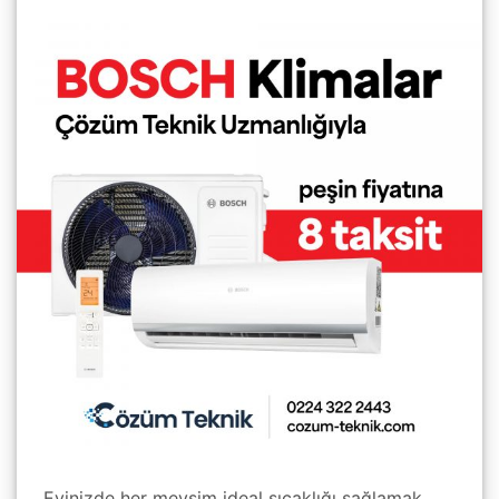
Evinizde her mevsim ideal sıcaklığı sağlamak,