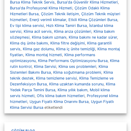
Bursa Klima Teknik Servis
,
Bursa'da Güvenilir Klima Hizmetleri
,
Bursa'da Profesyonel Klima Hizmeti
,
Çözüm Odaklı Klima
Hizmetleri Bursa
,
Çözüm Teknik iletişim
,
Çözüm Teknik müşteri
hizmetleri
,
Enerji verimli klimalar
,
Etkili Klima Çözümleri Bursa
,
Ev tipi klima servisi
,
Hızlı Klima Tamiri Bursa
,
İstanbul klima
servisi
,
Klima acil servis
,
Klima arıza çözümleri
,
Klima bakım
sözleşmesi
,
Klima bakım uzmanı
,
Klima bakımı ne kadar sürer
,
Klima dış ünite bakımı
,
Klima filtre değişimi
,
Klima garantili
servis
,
Klima gaz dolumu
,
Klima iç ünite temizliği
,
Klima montaj
fiyatları
,
Klima montaj hizmeti
,
Klima performans
optimizasyonu
,
Klima Performans Optimizasyonu Bursa
,
Klima
rutin kontrol
,
Klima Servisi
,
Klima ses problemleri
,
Klima
Sistemleri Bakımı Bursa
,
Klima soğutmama problemi
,
Klima
teknik destek
,
Klima temizleme servisi
,
Klima Temizleme ve
Dezenfeksiyon Bursa
,
Klima uzaktan kumanda sorunu
,
Klima
Yedek Parça Temini Bursa
,
Klima yıllık bakım
,
Mobil klima
servis hizmeti
,
Ofis klima bakım hizmetleri
,
Profesyonel klima
hizmetleri
,
Uygun Fiyatlı Klima Onarımı Bursa
,
Uygun Fiyatlı
Klima Servisi Bursa
etiketlendi
ÇÖZÜM BLOG