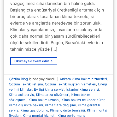
vazgeçilmez cihazlarından biri haline geldi.
Başlangıçta endüstriyel üretkenliği artırmak için
bir araç olarak tasarlanan klima teknolojisi
evlerde ve araçlarda neredeyse bir zorunluluk.
Klimalar yaşamlarımızı, insanların sıcak aylarda
çok daha normal bir yaşam sürdürebilecekleri
ölçüde şekillendirdi. Bugün, Bursa’daki evlerinin
tahminimizce yüzde […]
Okumaya devam edin
→
Çözüm Blog
içinde yayınlandı
|
Ankara klima bakım hizmetleri
,
Çözüm Teknik iletişim
,
Çözüm Teknik müşteri hizmetleri
,
Enerji
verimli klimalar
,
Ev tipi klima servisi
,
İstanbul klima servisi
,
Klima acil servis
,
Klima arıza çözümleri
,
Klima bakım
sözleşmesi
,
Klima bakım uzmanı
,
Klima bakımı ne kadar sürer
,
Klima dış ünite bakımı
,
Klima filtre değişimi
,
Klima garantili
servis
,
Klima gaz dolumu
,
Klima iç ünite temizliği
,
Klima montaj
fiyatları
,
Klima montaj hizmeti
,
Klima performans