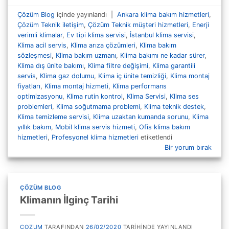
Çözüm Blog
içinde yayınlandı
|
Ankara klima bakım hizmetleri
,
Çözüm Teknik iletişim
,
Çözüm Teknik müşteri hizmetleri
,
Enerji
verimli klimalar
,
Ev tipi klima servisi
,
İstanbul klima servisi
,
Klima acil servis
,
Klima arıza çözümleri
,
Klima bakım
sözleşmesi
,
Klima bakım uzmanı
,
Klima bakımı ne kadar sürer
,
Klima dış ünite bakımı
,
Klima filtre değişimi
,
Klima garantili
servis
,
Klima gaz dolumu
,
Klima iç ünite temizliği
,
Klima montaj
fiyatları
,
Klima montaj hizmeti
,
Klima performans
optimizasyonu
,
Klima rutin kontrol
,
Klima Servisi
,
Klima ses
problemleri
,
Klima soğutmama problemi
,
Klima teknik destek
,
Klima temizleme servisi
,
Klima uzaktan kumanda sorunu
,
Klima
yıllık bakım
,
Mobil klima servis hizmeti
,
Ofis klima bakım
hizmetleri
,
Profesyonel klima hizmetleri
etiketlendi
Bir yorum bırak
ÇÖZÜM BLOG
Klimanın İlginç Tarihi
COZUM
TARAFINDAN
26/02/2020
TARIHINDE YAYINLANDI