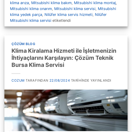
klima arıza
,
Mitsubishi klima bakım
,
Mitsubishi klima montaj
,
Mitsubishi klima onarım
,
Mitsubishi klima servisi
,
Mitsubishi
klima yedek parça
,
Nilüfer klima servis hizmeti
,
Nilüfer
Mitsubishi klima servisi
etiketlendi
ÇÖZÜM BLOG
Klima Kiralama Hizmeti ile İşletmenizin
İhtiyaçlarını Karşılayın: Çözüm Teknik
Bursa Klima Servisi
COZUM
TARAFINDAN
22/08/2024
TARIHINDE YAYINLANDI