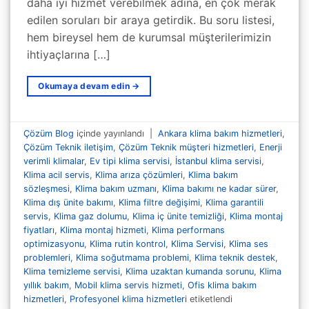
daha iyi hizmet verebilmek adına, en çok merak
edilen soruları bir araya getirdik. Bu soru listesi,
hem bireysel hem de kurumsal müşterilerimizin
ihtiyaçlarına […]
Okumaya devam edin
→
Çözüm Blog
içinde yayınlandı
|
Ankara klima bakım hizmetleri
,
Çözüm Teknik iletişim
,
Çözüm Teknik müşteri hizmetleri
,
Enerji
verimli klimalar
,
Ev tipi klima servisi
,
İstanbul klima servisi
,
Klima acil servis
,
Klima arıza çözümleri
,
Klima bakım
sözleşmesi
,
Klima bakım uzmanı
,
Klima bakımı ne kadar sürer
,
Klima dış ünite bakımı
,
Klima filtre değişimi
,
Klima garantili
servis
,
Klima gaz dolumu
,
Klima iç ünite temizliği
,
Klima montaj
fiyatları
,
Klima montaj hizmeti
,
Klima performans
optimizasyonu
,
Klima rutin kontrol
,
Klima Servisi
,
Klima ses
problemleri
,
Klima soğutmama problemi
,
Klima teknik destek
,
Klima temizleme servisi
,
Klima uzaktan kumanda sorunu
,
Klima
yıllık bakım
,
Mobil klima servis hizmeti
,
Ofis klima bakım
hizmetleri
,
Profesyonel klima hizmetleri
etiketlendi