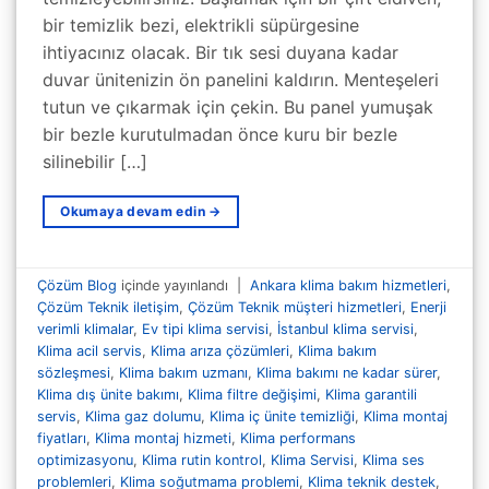
bir temizlik bezi, elektrikli süpürgesine
ihtiyacınız olacak. Bir tık sesi duyana kadar
duvar ünitenizin ön panelini kaldırın. Menteşeleri
tutun ve çıkarmak için çekin. Bu panel yumuşak
bir bezle kurutulmadan önce kuru bir bezle
silinebilir […]
Okumaya devam edin
→
Çözüm Blog
içinde yayınlandı
|
Ankara klima bakım hizmetleri
,
Çözüm Teknik iletişim
,
Çözüm Teknik müşteri hizmetleri
,
Enerji
verimli klimalar
,
Ev tipi klima servisi
,
İstanbul klima servisi
,
Klima acil servis
,
Klima arıza çözümleri
,
Klima bakım
sözleşmesi
,
Klima bakım uzmanı
,
Klima bakımı ne kadar sürer
,
Klima dış ünite bakımı
,
Klima filtre değişimi
,
Klima garantili
servis
,
Klima gaz dolumu
,
Klima iç ünite temizliği
,
Klima montaj
fiyatları
,
Klima montaj hizmeti
,
Klima performans
optimizasyonu
,
Klima rutin kontrol
,
Klima Servisi
,
Klima ses
problemleri
,
Klima soğutmama problemi
,
Klima teknik destek
,