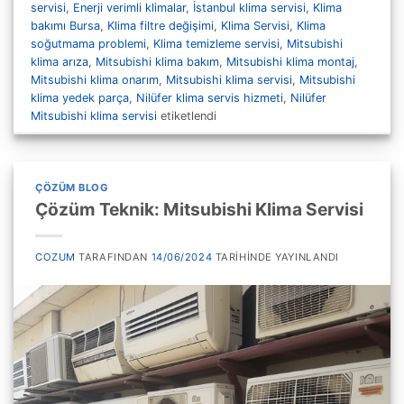
servisi
,
Enerji verimli klimalar
,
İstanbul klima servisi
,
Klima
bakımı Bursa
,
Klima filtre değişimi
,
Klima Servisi
,
Klima
soğutmama problemi
,
Klima temizleme servisi
,
Mitsubishi
klima arıza
,
Mitsubishi klima bakım
,
Mitsubishi klima montaj
,
Mitsubishi klima onarım
,
Mitsubishi klima servisi
,
Mitsubishi
klima yedek parça
,
Nilüfer klima servis hizmeti
,
Nilüfer
Mitsubishi klima servisi
etiketlendi
ÇÖZÜM BLOG
Çözüm Teknik: Mitsubishi Klima Servisi
COZUM
TARAFINDAN
14/06/2024
TARIHINDE YAYINLANDI