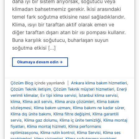
daha iyi bir sistem arıyorsak, soğutucu veya
klimadan bahsetmemiz gerekir. İkisi arasındaki
temel fark soğutma etkisine nasıl sağladıklarıdır.
Klima, ısıyı bir taraftan aktif olarak emen ve
diğer taraftan dışarı atan bir ısı pompası kullanır.
Buna karşılık soğutucu, buharlaşan suyun
soğutma etkisi […]
Okumaya devam edin
→
Çözüm Blog
içinde yayınlandı
|
Ankara klima bakım hizmetleri
,
Çözüm Teknik iletişim
,
Çözüm Teknik müşteri hizmetleri
,
Enerji
verimli klimalar
,
Ev tipi klima servisi
,
İstanbul klima servisi
,
klima
,
Klima acil servis
,
Klima arıza çözümleri
,
Klima bakım
sözleşmesi
,
Klima bakım uzmanı
,
Klima bakımı ne kadar sürer
,
Klima dış ünite bakımı
,
Klima filtre değişimi
,
Klima garantili
servis
,
Klima gaz dolumu
,
Klima iç ünite temizliği
,
Klima montaj
fiyatları
,
Klima montaj hizmeti
,
Klima performans
optimizasyonu
,
Klima rutin kontrol
,
Klima Servisi
,
Klima ses
problemleri
,
klima sistemleri
,
Klima soğutmama problemi
,