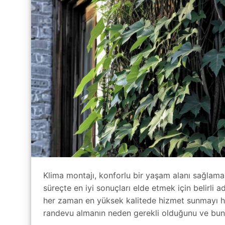
Klima montajı, konforlu bir yaşam alanı sağlamak
süreçte en iyi sonuçları elde etmek için belirli
her zaman en yüksek kalitede hizmet sunmayı he
randevu almanın neden gerekli olduğunu ve bunun