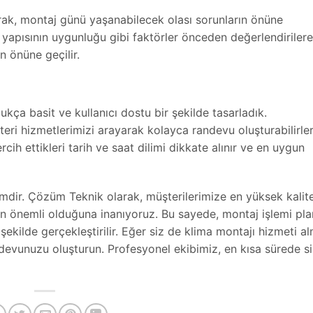
k, montaj günü yaşanabilecek olası sorunların önüne
r yapısının uygunluğu gibi faktörler önceden değerlendirilere
n önüne geçilir.
ça basit ve kullanıcı dostu bir şekilde tasarladık.
ri hizmetlerimizi arayarak kolayca randevu oluşturabilirler
cih ettikleri tarih ve saat dilimi dikkate alınır ve en uygun
lemdir. Çözüm Teknik olarak, müşterilerimize en yüksek kalit
 önemli olduğuna inanıyoruz. Bu sayede, montaj işlemi plan
kilde gerçekleştirilir. Eğer siz de klima montajı hizmeti a
andevunuzu oluşturun. Profesyonel ekibimiz, en kısa sürede si