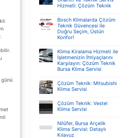
Hizmeti: Çözüm Teknik
Bosch Klimalarda Çözüm
kli
Teknik Güvencesi ile
üm
Doğru Seçim, Üstün
.
Konfor!
ilir.
Klima Kiralama Hizmeti ile
İşletmenizin İhtiyaçlarını
u
Karşılayın: Çözüm Teknik
Bursa Klima Servisi
j günü
Çözüm Teknik: Mitsubishi
i
Klima Servisi
Çözüm Teknik: Vestel
Klima Servisi
zmet
mli
Nilüfer, Bursa Arçelik
Klima Servisi: Detaylı
Kılavuz