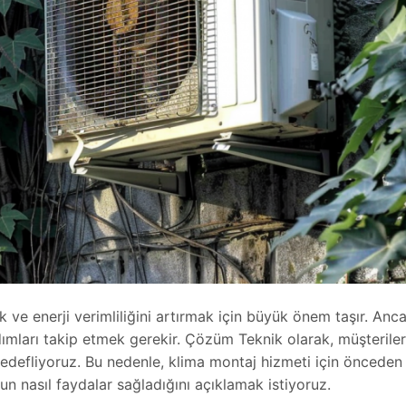
 ve enerji verimliliğini artırmak için büyük önem taşır. Anc
 adımları takip etmek gerekir. Çözüm Teknik olarak, müşterile
defliyoruz. Bu nedenle, klima montaj hizmeti için önceden
 nasıl faydalar sağladığını açıklamak istiyoruz.