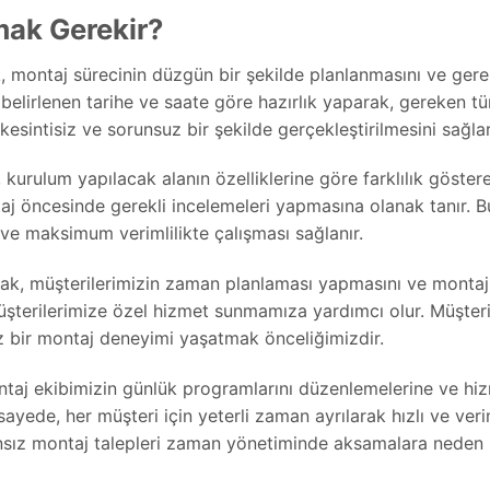
ak Gerekir?
montaj sürecinin düzgün bir şekilde planlanmasını ve gere
, belirlenen tarihe ve saate göre hazırlık yaparak, gereken t
kesintisiz ve sorunsuz bir şekilde gerçekleştirilmesini sağlar
kurulum yapılacak alanın özelliklerine göre farklılık göstereb
j öncesinde gerekli incelemeleri yapmasına olanak tanır. B
ve maksimum verimlilikte çalışması sağlanır.
k, müşterilerimizin zaman planlaması yapmasını ve monta
 müşterilerimize özel hizmet sunmamıza yardımcı olur. Müşter
 bir montaj deneyimi yaşatmak önceliğimizdir.
taj ekibimizin günlük programlarını düzenlemelerine ve hi
sayede, her müşteri için yeterli zaman ayrılarak hızlı ve veri
plansız montaj talepleri zaman yönetiminde aksamalara neden