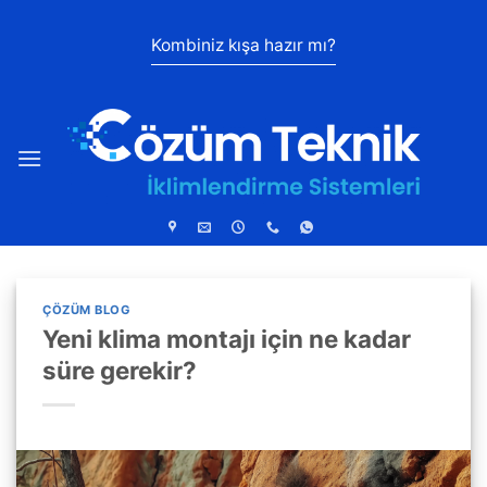
İçeriğe
atla
Kombiniz kışa hazır mı?
ÇÖZÜM BLOG
Yeni klima montajı için ne kadar
süre gerekir?