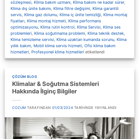
sözleşmesi
,
Klima bakım uzmanı
,
Klima bakımı ne kadar sürer
,
Klima dış ünite bakımı
,
Klima filtre değişimi
,
Klima garantili
servis
,
Klima gaz dolumu
,
Klima iç ünite temizliği
,
Klima montaj
fiyatları
,
Klima montaj hizmeti
,
Klima performans
optimizasyonu
,
Klima rutin kontrol
,
Klima Servisi
,
Klima ses
problemleri
,
Klima soğutmama problemi
,
Klima teknik destek
,
Klima temizleme servisi
,
Klima uzaktan kumanda sorunu
,
Klima
yıllık bakım
,
Mobil klima servis hizmeti
,
Ofis klima bakım
hizmetleri
,
Profesyonel klima hizmetleri
etiketlendi
ÇÖZÜM BLOG
Klimalar & Soğutma Sistemleri
Hakkında İlginç Bilgiler
COZUM
TARAFINDAN
01/03/2024
TARIHINDE YAYINLANDI