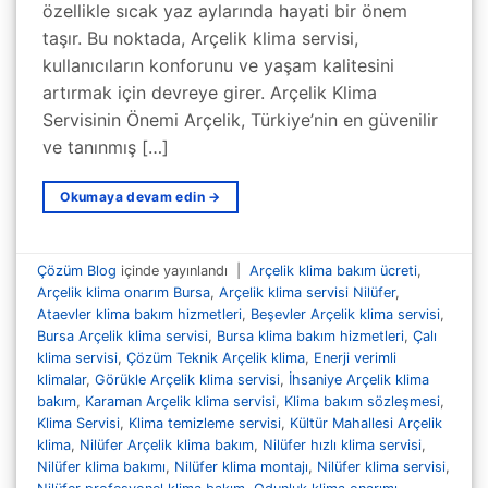
özellikle sıcak yaz aylarında hayati bir önem
taşır. Bu noktada, Arçelik klima servisi,
kullanıcıların konforunu ve yaşam kalitesini
artırmak için devreye girer. Arçelik Klima
Servisinin Önemi Arçelik, Türkiye’nin en güvenilir
ve tanınmış […]
Okumaya devam edin
→
Çözüm Blog
içinde yayınlandı
|
Arçelik klima bakım ücreti
,
Arçelik klima onarım Bursa
,
Arçelik klima servisi Nilüfer
,
Ataevler klima bakım hizmetleri
,
Beşevler Arçelik klima servisi
,
Bursa Arçelik klima servisi
,
Bursa klima bakım hizmetleri
,
Çalı
klima servisi
,
Çözüm Teknik Arçelik klima
,
Enerji verimli
klimalar
,
Görükle Arçelik klima servisi
,
İhsaniye Arçelik klima
bakım
,
Karaman Arçelik klima servisi
,
Klima bakım sözleşmesi
,
Klima Servisi
,
Klima temizleme servisi
,
Kültür Mahallesi Arçelik
klima
,
Nilüfer Arçelik klima bakım
,
Nilüfer hızlı klima servisi
,
Nilüfer klima bakımı
,
Nilüfer klima montajı
,
Nilüfer klima servisi
,