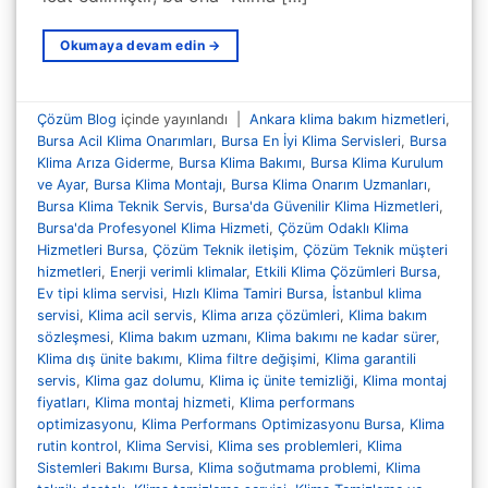
Okumaya devam edin
→
Çözüm Blog
içinde yayınlandı
|
Ankara klima bakım hizmetleri
,
Bursa Acil Klima Onarımları
,
Bursa En İyi Klima Servisleri
,
Bursa
Klima Arıza Giderme
,
Bursa Klima Bakımı
,
Bursa Klima Kurulum
ve Ayar
,
Bursa Klima Montajı
,
Bursa Klima Onarım Uzmanları
,
Bursa Klima Teknik Servis
,
Bursa'da Güvenilir Klima Hizmetleri
,
Bursa'da Profesyonel Klima Hizmeti
,
Çözüm Odaklı Klima
Hizmetleri Bursa
,
Çözüm Teknik iletişim
,
Çözüm Teknik müşteri
hizmetleri
,
Enerji verimli klimalar
,
Etkili Klima Çözümleri Bursa
,
Ev tipi klima servisi
,
Hızlı Klima Tamiri Bursa
,
İstanbul klima
servisi
,
Klima acil servis
,
Klima arıza çözümleri
,
Klima bakım
sözleşmesi
,
Klima bakım uzmanı
,
Klima bakımı ne kadar sürer
,
Klima dış ünite bakımı
,
Klima filtre değişimi
,
Klima garantili
servis
,
Klima gaz dolumu
,
Klima iç ünite temizliği
,
Klima montaj
fiyatları
,
Klima montaj hizmeti
,
Klima performans
optimizasyonu
,
Klima Performans Optimizasyonu Bursa
,
Klima
rutin kontrol
,
Klima Servisi
,
Klima ses problemleri
,
Klima
Sistemleri Bakımı Bursa
,
Klima soğutmama problemi
,
Klima