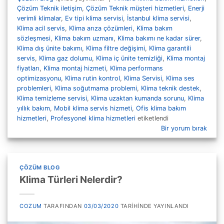
Çözüm Teknik iletişim
,
Çözüm Teknik müşteri hizmetleri
,
Enerji
verimli klimalar
,
Ev tipi klima servisi
,
İstanbul klima servisi
,
Klima acil servis
,
Klima arıza çözümleri
,
Klima bakım
sözleşmesi
,
Klima bakım uzmanı
,
Klima bakımı ne kadar sürer
,
Klima dış ünite bakımı
,
Klima filtre değişimi
,
Klima garantili
servis
,
Klima gaz dolumu
,
Klima iç ünite temizliği
,
Klima montaj
fiyatları
,
Klima montaj hizmeti
,
Klima performans
optimizasyonu
,
Klima rutin kontrol
,
Klima Servisi
,
Klima ses
problemleri
,
Klima soğutmama problemi
,
Klima teknik destek
,
Klima temizleme servisi
,
Klima uzaktan kumanda sorunu
,
Klima
yıllık bakım
,
Mobil klima servis hizmeti
,
Ofis klima bakım
hizmetleri
,
Profesyonel klima hizmetleri
etiketlendi
Bir yorum bırak
ÇÖZÜM BLOG
Klima Türleri Nelerdir?
COZUM
TARAFINDAN
03/03/2020
TARIHINDE YAYINLANDI