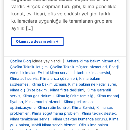
vardır. Birçok ekipman türü gibi, klima genellikle
konut, ev, ticari, ofis ve endüstriyel gibi farklı
kullanıcılara uygunluğu ile tanımlanan gruplara
ayrılır. […]
Okumaya devam edin
→
Çözüm Blog
içinde yayınlandı
|
Ankara klima bakım hizmetleri
,
Çözüm Teknik iletişim
,
Çözüm Teknik müşteri hizmetleri
,
Enerji
verimli klimalar
,
Ev tipi klima servisi
,
İstanbul klima servisi
,
Klima acil servis
,
Klima arıza çözümleri
,
Klima bakım
sözleşmesi
,
Klima bakım uzmanı
,
Klima bakımı ne kadar sürer
,
Klima dış ünite bakımı
,
Klima filtre değişimi
,
Klima garantili
servis
,
Klima gaz dolumu
,
Klima iç ünite temizliği
,
Klima montaj
fiyatları
,
Klima montaj hizmeti
,
Klima performans
optimizasyonu
,
Klima rutin kontrol
,
Klima Servisi
,
Klima ses
problemleri
,
Klima soğutmama problemi
,
Klima teknik destek
,
Klima temizleme servisi
,
Klima uzaktan kumanda sorunu
,
Klima
yıllık bakım
,
Mobil klima servis hizmeti
,
Ofis klima bakım