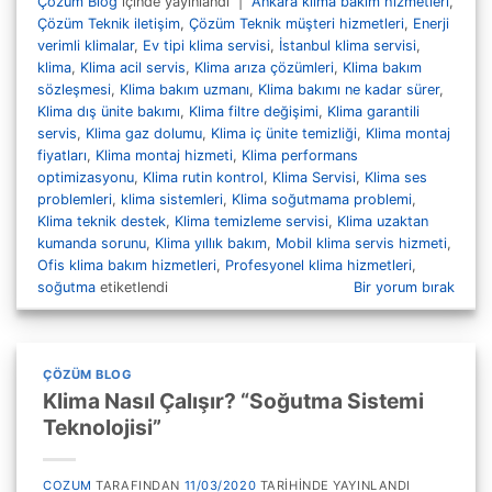
Çözüm Blog
içinde yayınlandı
|
Ankara klima bakım hizmetleri
,
Çözüm Teknik iletişim
,
Çözüm Teknik müşteri hizmetleri
,
Enerji
verimli klimalar
,
Ev tipi klima servisi
,
İstanbul klima servisi
,
klima
,
Klima acil servis
,
Klima arıza çözümleri
,
Klima bakım
sözleşmesi
,
Klima bakım uzmanı
,
Klima bakımı ne kadar sürer
,
Klima dış ünite bakımı
,
Klima filtre değişimi
,
Klima garantili
servis
,
Klima gaz dolumu
,
Klima iç ünite temizliği
,
Klima montaj
fiyatları
,
Klima montaj hizmeti
,
Klima performans
optimizasyonu
,
Klima rutin kontrol
,
Klima Servisi
,
Klima ses
problemleri
,
klima sistemleri
,
Klima soğutmama problemi
,
Klima teknik destek
,
Klima temizleme servisi
,
Klima uzaktan
kumanda sorunu
,
Klima yıllık bakım
,
Mobil klima servis hizmeti
,
Ofis klima bakım hizmetleri
,
Profesyonel klima hizmetleri
,
soğutma
etiketlendi
Bir yorum bırak
ÇÖZÜM BLOG
Klima Nasıl Çalışır? “Soğutma Sistemi
Teknolojisi”
COZUM
TARAFINDAN
11/03/2020
TARIHINDE YAYINLANDI