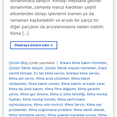
donanımlara sahiptir. Klimayı meydana getiren
donanımlar, zamanla maruz kaldıkları çeşitli
etkenlerden dolayı işlevlerini kısmen ya da
tamamen kaybedebilir ve arızalı bir parça bir
diğer parçanın da arızalanmasına neden olabilir.
Klima […]
Okumaya devam edin
→
Çözüm Blog
içinde yayınlandı
|
Ankara klima bakım hizmetleri
,
Çözüm Teknik iletişim
,
Çözüm Teknik müşteri hizmetleri
,
Enerji
verimli klimalar
,
Ev tipi klima servisi
,
İstanbul klima servisi
,
Klima acil servis
,
Klima arıza çözümleri
,
Klima bakım
sözleşmesi
,
Klima bakım uzmanı
,
Klima bakımı ne kadar sürer
,
Klima dış ünite bakımı
,
Klima filtre değişimi
,
Klima garantili
servis
,
Klima gaz dolumu
,
Klima iç ünite temizliği
,
Klima montaj
fiyatları
,
Klima montaj hizmeti
,
Klima performans
optimizasyonu
,
Klima rutin kontrol
,
Klima Servisi
,
Klima ses
problemleri
,
Klima soğutmama problemi
,
Klima teknik destek
,
Klima temizleme servisi
,
Klima uzaktan kumanda sorunu
,
Klima