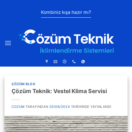
İçeriğe
atla
Kombiniz kışa hazır mı?
ÇÖZÜM BLOG
Çözüm Teknik: Vestel Klima Servisi
COZUM
TARAFINDAN
03/06/2024
TARIHINDE YAYINLANDI