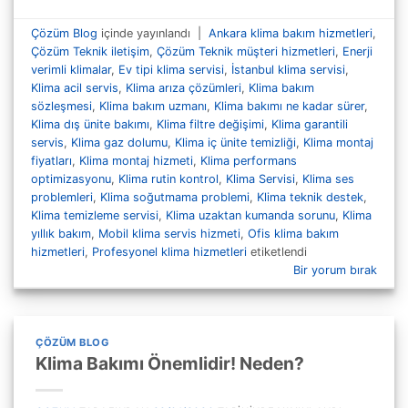
Çözüm Blog
içinde yayınlandı
|
Ankara klima bakım hizmetleri
,
Çözüm Teknik iletişim
,
Çözüm Teknik müşteri hizmetleri
,
Enerji
verimli klimalar
,
Ev tipi klima servisi
,
İstanbul klima servisi
,
Klima acil servis
,
Klima arıza çözümleri
,
Klima bakım
sözleşmesi
,
Klima bakım uzmanı
,
Klima bakımı ne kadar sürer
,
Klima dış ünite bakımı
,
Klima filtre değişimi
,
Klima garantili
servis
,
Klima gaz dolumu
,
Klima iç ünite temizliği
,
Klima montaj
fiyatları
,
Klima montaj hizmeti
,
Klima performans
optimizasyonu
,
Klima rutin kontrol
,
Klima Servisi
,
Klima ses
problemleri
,
Klima soğutmama problemi
,
Klima teknik destek
,
Klima temizleme servisi
,
Klima uzaktan kumanda sorunu
,
Klima
yıllık bakım
,
Mobil klima servis hizmeti
,
Ofis klima bakım
hizmetleri
,
Profesyonel klima hizmetleri
etiketlendi
Bir yorum bırak
ÇÖZÜM BLOG
Klima Bakımı Önemlidir! Neden?