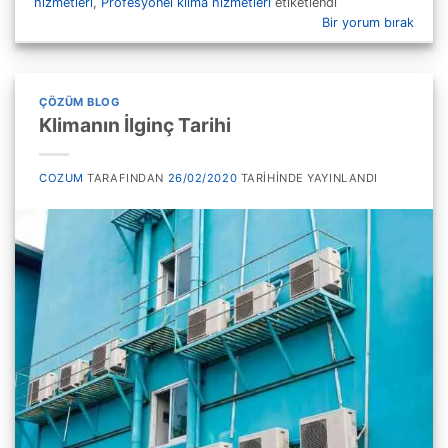
hizmetleri
,
Profesyonel klima hizmetleri
etiketlendi
Bir yorum bırak
ÇÖZÜM BLOG
Klimanın İlginç Tarihi
COZUM
TARAFINDAN
26/02/2020
TARIHINDE YAYINLANDI