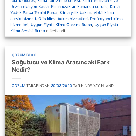
teknik destek
,
Klima temizleme servisi
,
Klima Temizleme ve
Dezenfeksiyon Bursa
,
Klima uzaktan kumanda sorunu
,
Klima
Yedek Parça Temini Bursa
,
Klima yıllık bakım
,
Mobil klima
servis hizmeti
,
Ofis klima bakım hizmetleri
,
Profesyonel klima
hizmetleri
,
Uygun Fiyatlı Klima Onarımı Bursa
,
Uygun Fiyatlı
Klima Servisi Bursa
etiketlendi
ÇÖZÜM BLOG
Soğutucu ve Klima Arasındaki Fark
Nedir?
COZUM
TARAFINDAN
30/03/2020
TARIHINDE YAYINLANDI