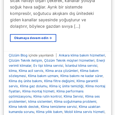
sıcak havayı dışarı çekerek, kanallar yoluyla
soğuk hava sağlar. Ayrık bir sistemde
kompresör, soğutucu akışkanı dış ünitedeki
giden kanallar sayesinde yoğuşturur ve
dolaştırır, böylece gazdan sıvıya […]
Okumaya devam edin
→
Çözüm Blog
içinde yayınlandı
|
Ankara klima bakım hizmetleri
,
Çözüm Teknik iletişim
,
Çözüm Teknik müşteri hizmetleri
,
Enerji
verimli klimalar
,
Ev tipi klima servisi
,
İstanbul klima servisi
,
klima
,
Klima acil servis
,
Klima arıza çözümleri
,
Klima bakım
sözleşmesi
,
Klima bakım uzmanı
,
Klima bakımı ne kadar sürer
,
Klima dış ünite bakımı
,
Klima filtre değişimi
,
Klima garantili
servis
,
Klima gaz dolumu
,
Klima iç ünite temizliği
,
Klima montaj
fiyatları
,
Klima montaj hizmeti
,
Klima performans
optimizasyonu
,
Klima rutin kontrol
,
Klima Servisi
,
Klima ses
problemleri
,
klima sistemleri
,
Klima soğutmama problemi
,
Klima teknik destek
,
Klima temizleme servisi
,
Klima uzaktan
kumanda sorunu
,
Klima yıllık bakım
,
Mobil klima servis hizmeti
,