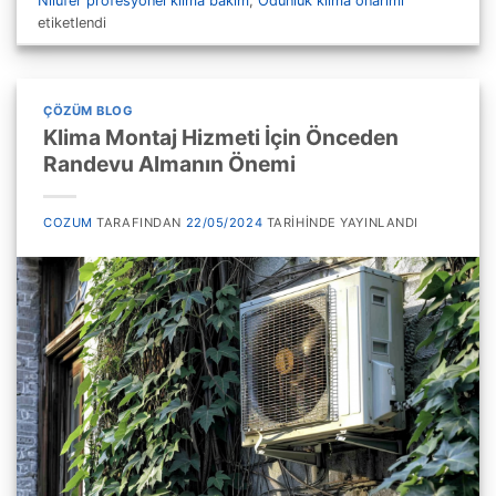
Nilüfer profesyonel klima bakım
,
Odunluk klima onarımı
etiketlendi
ÇÖZÜM BLOG
Klima Montaj Hizmeti İçin Önceden
Randevu Almanın Önemi
COZUM
TARAFINDAN
22/05/2024
TARIHINDE YAYINLANDI