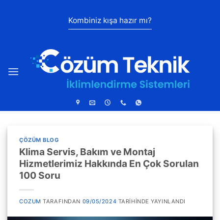
İçeriğe
atla
Kombiniz kışa hazır mı?
ÇÖZÜM BLOG
Klima Servis, Bakım ve Montaj
Hizmetlerimiz Hakkında En Çok Sorulan
100 Soru
COZUM
TARAFINDAN
09/05/2024
TARIHINDE YAYINLANDI