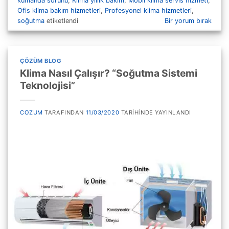
kumanda sorunu
,
Klima yıllık bakım
,
Mobil klima servis hizmeti
,
Ofis klima bakım hizmetleri
,
Profesyonel klima hizmetleri
,
soğutma
etiketlendi
Bir yorum bırak
ÇÖZÜM BLOG
Klima Nasıl Çalışır? “Soğutma Sistemi
Teknolojisi”
COZUM
TARAFINDAN
11/03/2020
TARIHINDE YAYINLANDI