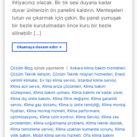
ihtiyacınız olacak. Bir tık sesi duyana kadar
duvar ünitenizin ön panelini kaldırın. Menteşeleri
tutun ve çıkarmak için çekin. Bu panel yumuşak
bir bezle kurutulmadan önce kuru bir bezle
silinebilir […]
Okumaya devam edin
→
Çözüm Blog
içinde yayınlandı
|
Ankara klima bakım hizmetleri
,
Çözüm Teknik iletişim
,
Çözüm Teknik müşteri hizmetleri
,
Enerji
verimli klimalar
,
Ev tipi klima servisi
,
İstanbul klima servisi
,
Klima acil servis
,
Klima arıza çözümleri
,
Klima bakım
sözleşmesi
,
Klima bakım uzmanı
,
Klima bakımı ne kadar sürer
,
Klima dış ünite bakımı
,
Klima filtre değişimi
,
Klima garantili
servis
,
Klima gaz dolumu
,
Klima iç ünite temizliği
,
Klima montaj
fiyatları
,
Klima montaj hizmeti
,
Klima performans
optimizasyonu
,
Klima rutin kontrol
,
Klima Servisi
,
Klima ses
problemleri
,
Klima soğutmama problemi
,
Klima teknik destek
,
Klima temizleme servisi
,
Klima uzaktan kumanda sorunu
,
Klima
yıllık bakım
,
Mobil klima servis hizmeti
,
Ofis klima bakım