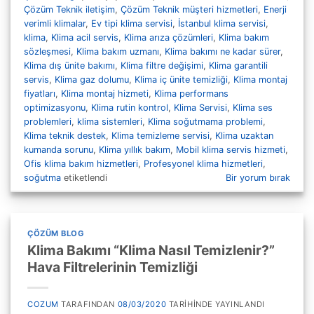
Çözüm Teknik iletişim
,
Çözüm Teknik müşteri hizmetleri
,
Enerji
verimli klimalar
,
Ev tipi klima servisi
,
İstanbul klima servisi
,
klima
,
Klima acil servis
,
Klima arıza çözümleri
,
Klima bakım
sözleşmesi
,
Klima bakım uzmanı
,
Klima bakımı ne kadar sürer
,
Klima dış ünite bakımı
,
Klima filtre değişimi
,
Klima garantili
servis
,
Klima gaz dolumu
,
Klima iç ünite temizliği
,
Klima montaj
fiyatları
,
Klima montaj hizmeti
,
Klima performans
optimizasyonu
,
Klima rutin kontrol
,
Klima Servisi
,
Klima ses
problemleri
,
klima sistemleri
,
Klima soğutmama problemi
,
Klima teknik destek
,
Klima temizleme servisi
,
Klima uzaktan
kumanda sorunu
,
Klima yıllık bakım
,
Mobil klima servis hizmeti
,
Ofis klima bakım hizmetleri
,
Profesyonel klima hizmetleri
,
soğutma
etiketlendi
Bir yorum bırak
ÇÖZÜM BLOG
Klima Bakımı “Klima Nasıl Temizlenir?”
Hava Filtrelerinin Temizliği
COZUM
TARAFINDAN
08/03/2020
TARIHINDE YAYINLANDI