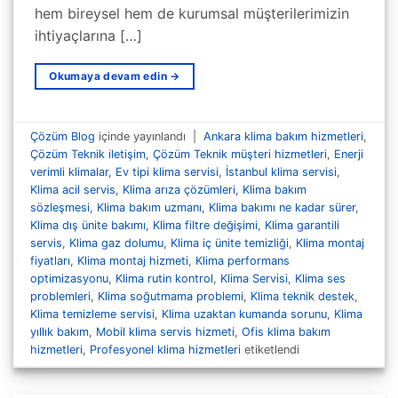
hem bireysel hem de kurumsal müşterilerimizin
ihtiyaçlarına […]
Okumaya devam edin
→
Çözüm Blog
içinde yayınlandı
|
Ankara klima bakım hizmetleri
,
Çözüm Teknik iletişim
,
Çözüm Teknik müşteri hizmetleri
,
Enerji
verimli klimalar
,
Ev tipi klima servisi
,
İstanbul klima servisi
,
Klima acil servis
,
Klima arıza çözümleri
,
Klima bakım
sözleşmesi
,
Klima bakım uzmanı
,
Klima bakımı ne kadar sürer
,
Klima dış ünite bakımı
,
Klima filtre değişimi
,
Klima garantili
servis
,
Klima gaz dolumu
,
Klima iç ünite temizliği
,
Klima montaj
fiyatları
,
Klima montaj hizmeti
,
Klima performans
optimizasyonu
,
Klima rutin kontrol
,
Klima Servisi
,
Klima ses
problemleri
,
Klima soğutmama problemi
,
Klima teknik destek
,
Klima temizleme servisi
,
Klima uzaktan kumanda sorunu
,
Klima
yıllık bakım
,
Mobil klima servis hizmeti
,
Ofis klima bakım
hizmetleri
,
Profesyonel klima hizmetleri
etiketlendi