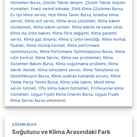
Hizmetleri Bursa
,
Çözüm Teknik iletişim
,
Çözüm Teknik müşteri
hizmetleri
,
Enerji verimli klimalar
,
Etkili Klima Çözümleri Bursa
,
Ev tipi klima servisi
,
Hızlı Klima Tamiri Bursa
,
İstanbul klima
servisi
,
Klima acil servis
,
Klima arıza çözümleri
,
Klima bakım
sözleşmesi
,
Klima bakım uzmanı
,
Klima bakımı ne kadar sürer
,
Klima dış ünite bakımı
,
Klima filtre değişimi
,
Klima garantili
servis
,
Klima gaz dolumu
,
Klima iç ünite temizliği
,
Klima montaj
fiyatları
,
Klima montaj hizmeti
,
Klima performans
optimizasyonu
,
Klima Performans Optimizasyonu Bursa
,
Klima
rutin kontrol
,
Klima Servisi
,
Klima ses problemleri
,
Klima
Sistemleri Bakımı Bursa
,
Klima soğutmama problemi
,
Klima
teknik destek
,
Klima temizleme servisi
,
Klima Temizleme ve
Dezenfeksiyon Bursa
,
Klima uzaktan kumanda sorunu
,
Klima
Yedek Parça Temini Bursa
,
Klima yıllık bakım
,
Mobil klima
servis hizmeti
,
Ofis klima bakım hizmetleri
,
Profesyonel klima
hizmetleri
,
Uygun Fiyatlı Klima Onarımı Bursa
,
Uygun Fiyatlı
Klima Servisi Bursa
etiketlendi
ÇÖZÜM BLOG
Soğutucu ve Klima Arasındaki Fark