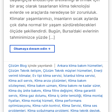
bir araç olarak tasarlanan klima teknolojisi
evlerde ve araçlarda neredeyse bir zorunluluk.
Klimalar yaşamlarımızı, insanların sıcak aylarda
çok daha normal bir yaşam sürdürebilecekleri
ölçüde şekillendirdi. Bugün, Bursa’daki evlerinin
tahminimizce yüzde […]
Okumaya devam edin
→
Çözüm Blog
içinde yayınlandı
|
Ankara klima bakım hizmetleri
,
Çözüm Teknik iletişim
,
Çözüm Teknik müşteri hizmetleri
,
Enerji
verimli klimalar
,
Ev tipi klima servisi
,
İstanbul klima servisi
,
Klima acil servis
,
Klima arıza çözümleri
,
Klima bakım
sözleşmesi
,
Klima bakım uzmanı
,
Klima bakımı ne kadar sürer
,
Klima dış ünite bakımı
,
Klima filtre değişimi
,
Klima garantili
servis
,
Klima gaz dolumu
,
Klima iç ünite temizliği
,
Klima montaj
fiyatları
,
Klima montaj hizmeti
,
Klima performans
optimizasyonu
,
Klima rutin kontrol
,
Klima Servisi
,
Klima ses
problemleri
,
Klima soğutmama problemi
,
Klima teknik destek
,