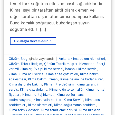
temel fark soğutma etkisine nasıl sağladıklarıdır.
Klima, ısıyı bir taraftan aktif olarak emen ve
diğer taraftan dışarı atan bir ısı pompası kullanır.
Buna karşılık soğutucu, buharlaşan suyun
soğutma etkisi […]
Okumaya devam edin
→
Çözüm Blog
içinde yayınlandı
|
Ankara klima bakım hizmetleri
,
Çözüm Teknik iletişim
,
Çözüm Teknik müşteri hizmetleri
,
Enerji
verimli klimalar
,
Ev tipi klima servisi
,
İstanbul klima servisi
,
klima
,
Klima acil servis
,
Klima arıza çözümleri
,
Klima bakım
sözleşmesi
,
Klima bakım uzmanı
,
Klima bakımı ne kadar sürer
,
Klima dış ünite bakımı
,
Klima filtre değişimi
,
Klima garantili
servis
,
Klima gaz dolumu
,
Klima iç ünite temizliği
,
Klima montaj
fiyatları
,
Klima montaj hizmeti
,
Klima performans
optimizasyonu
,
Klima rutin kontrol
,
Klima Servisi
,
Klima ses
problemleri
,
klima sistemleri
,
Klima soğutmama problemi
,
Klima teknik destek
,
Klima temizleme servisi
,
Klima uzaktan