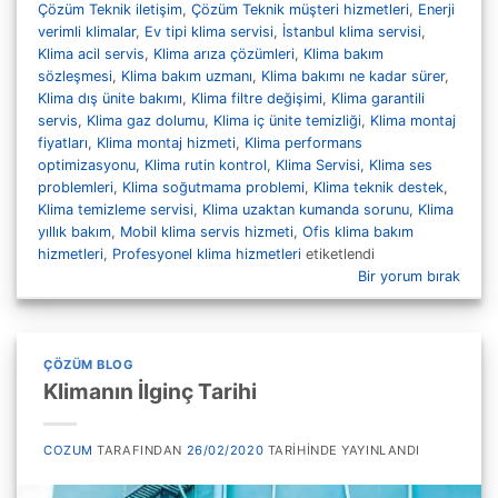
Çözüm Teknik iletişim
,
Çözüm Teknik müşteri hizmetleri
,
Enerji
verimli klimalar
,
Ev tipi klima servisi
,
İstanbul klima servisi
,
Klima acil servis
,
Klima arıza çözümleri
,
Klima bakım
sözleşmesi
,
Klima bakım uzmanı
,
Klima bakımı ne kadar sürer
,
Klima dış ünite bakımı
,
Klima filtre değişimi
,
Klima garantili
servis
,
Klima gaz dolumu
,
Klima iç ünite temizliği
,
Klima montaj
fiyatları
,
Klima montaj hizmeti
,
Klima performans
optimizasyonu
,
Klima rutin kontrol
,
Klima Servisi
,
Klima ses
problemleri
,
Klima soğutmama problemi
,
Klima teknik destek
,
Klima temizleme servisi
,
Klima uzaktan kumanda sorunu
,
Klima
yıllık bakım
,
Mobil klima servis hizmeti
,
Ofis klima bakım
hizmetleri
,
Profesyonel klima hizmetleri
etiketlendi
Bir yorum bırak
ÇÖZÜM BLOG
Klimanın İlginç Tarihi
COZUM
TARAFINDAN
26/02/2020
TARIHINDE YAYINLANDI