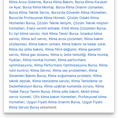
Klima Arıza Giderme
,
Bursa Klima Bakımı
,
Bursa Klima Kurulum
ve Ayar
,
Bursa Klima Montajı
,
Bursa Klima Onarım Uzmanları
,
Bursa Klima Teknik Servis
,
Bursa'da Güvenilir Klima Hizmetleri
,
Bursa'da Profesyonel Klima Hizmeti
,
Çözüm Odaklı Klima
Hizmetleri Bursa
,
Çözüm Teknik iletişim
,
Çözüm Teknik müşteri
hizmetleri
,
Enerji verimli klimalar
,
Etkili Klima Çözümleri Bursa
,
Ev tipi klima servisi
,
Hızlı Klima Tamiri Bursa
,
İstanbul klima
servisi
,
Klima acil servis
,
Klima arıza çözümleri
,
Klima bakım
sözleşmesi
,
Klima bakım uzmanı
,
Klima bakımı ne kadar sürer
,
Klima dış ünite bakımı
,
Klima filtre değişimi
,
Klima garantili
servis
,
Klima gaz dolumu
,
Klima iç ünite temizliği
,
Klima montaj
fiyatları
,
Klima montaj hizmeti
,
Klima performans
optimizasyonu
,
Klima Performans Optimizasyonu Bursa
,
Klima
rutin kontrol
,
Klima Servisi
,
Klima ses problemleri
,
Klima
Sistemleri Bakımı Bursa
,
Klima soğutmama problemi
,
Klima
teknik destek
,
Klima temizleme servisi
,
Klima Temizleme ve
Dezenfeksiyon Bursa
,
Klima uzaktan kumanda sorunu
,
Klima
Yedek Parça Temini Bursa
,
Klima yıllık bakım
,
Mobil klima
servis hizmeti
,
Ofis klima bakım hizmetleri
,
Profesyonel klima
hizmetleri
,
Uygun Fiyatlı Klima Onarımı Bursa
,
Uygun Fiyatlı
Klima Servisi Bursa
etiketlendi