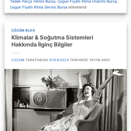
Yedek Parça Temini Bursa
,
Uygun Fiyatlı Klima Onarımı Bursa
,
Uygun Fiyatlı Klima Servisi Bursa
etiketlendi
ÇÖZÜM BLOG
Klimalar & Soğutma Sistemleri
Hakkında İlginç Bilgiler
COZUM
TARAFINDAN
01/03/2024
TARIHINDE YAYINLANDI