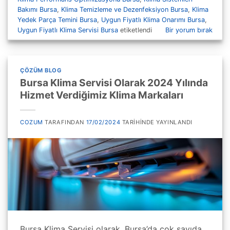
Bakımı Bursa
,
Klima Temizleme ve Dezenfeksiyon Bursa
,
Klima
Yedek Parça Temini Bursa
,
Uygun Fiyatlı Klima Onarımı Bursa
,
Uygun Fiyatlı Klima Servisi Bursa
etiketlendi
Bir yorum bırak
ÇÖZÜM BLOG
Bursa Klima Servisi Olarak 2024 Yılında
Hizmet Verdiğimiz Klima Markaları
COZUM
TARAFINDAN
17/02/2024
TARIHINDE YAYINLANDI
Bursa Klima Servisi olarak, Bursa’da çok sayıda