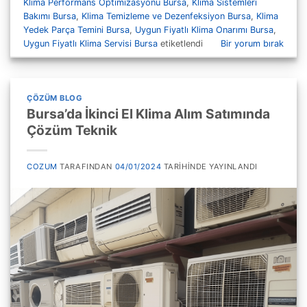
Klima Performans Optimizasyonu Bursa
,
Klima Sistemleri
Bakımı Bursa
,
Klima Temizleme ve Dezenfeksiyon Bursa
,
Klima
Yedek Parça Temini Bursa
,
Uygun Fiyatlı Klima Onarımı Bursa
,
Uygun Fiyatlı Klima Servisi Bursa
etiketlendi
Bir yorum bırak
ÇÖZÜM BLOG
Bursa’da İkinci El Klima Alım Satımında
Çözüm Teknik
COZUM
TARAFINDAN
04/01/2024
TARIHINDE YAYINLANDI