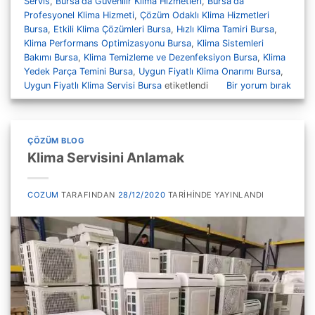
Servis
,
Bursa'da Güvenilir Klima Hizmetleri
,
Bursa'da
Profesyonel Klima Hizmeti
,
Çözüm Odaklı Klima Hizmetleri
Bursa
,
Etkili Klima Çözümleri Bursa
,
Hızlı Klima Tamiri Bursa
,
Klima Performans Optimizasyonu Bursa
,
Klima Sistemleri
Bakımı Bursa
,
Klima Temizleme ve Dezenfeksiyon Bursa
,
Klima
Yedek Parça Temini Bursa
,
Uygun Fiyatlı Klima Onarımı Bursa
,
Uygun Fiyatlı Klima Servisi Bursa
etiketlendi
Bir yorum bırak
ÇÖZÜM BLOG
Klima Servisini Anlamak
COZUM
TARAFINDAN
28/12/2020
TARIHINDE YAYINLANDI