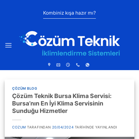
İçeriğe
atla
Kombiniz kışa hazır mı?
ÇÖZÜM BLOG
Çözüm Teknik Bursa Klima Servisi:
Bursa’nın En İyi Klima Servisinin
Sunduğu Hizmetler
COZUM
TARAFINDAN
20/04/2024
TARIHINDE YAYINLANDI