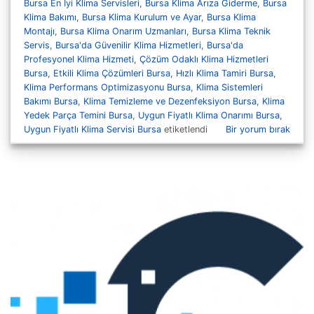
Bursa En İyi Klima Servisleri
,
Bursa Klima Arıza Giderme
,
Bursa
Klima Bakımı
,
Bursa Klima Kurulum ve Ayar
,
Bursa Klima
Montajı
,
Bursa Klima Onarım Uzmanları
,
Bursa Klima Teknik
Servis
,
Bursa'da Güvenilir Klima Hizmetleri
,
Bursa'da
Profesyonel Klima Hizmeti
,
Çözüm Odaklı Klima Hizmetleri
Bursa
,
Etkili Klima Çözümleri Bursa
,
Hızlı Klima Tamiri Bursa
,
Klima Performans Optimizasyonu Bursa
,
Klima Sistemleri
Bakımı Bursa
,
Klima Temizleme ve Dezenfeksiyon Bursa
,
Klima
Yedek Parça Temini Bursa
,
Uygun Fiyatlı Klima Onarımı Bursa
,
Uygun Fiyatlı Klima Servisi Bursa
etiketlendi
Bir yorum bırak