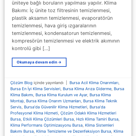
üniteye bağlı boruların yapılması yapılır. Klima
Bakımı: İç ünite toz filtresinin temizlenmesi,
plastik aksamın temizlenmesi, evaporatörün
temizlenmesi, hava giriş ızgaralarının
temizlenmesi, kondensatorun temizlenmesi,
kompresörün temizlenmesi ve elektrik akımının
kontrolü gibi […]
Okumaya devam edin
→
Çözüm Blog
içinde yayınlandı
|
Bursa Acil Klima Onarımları
,
Bursa En İyi Klima Servisleri
,
Bursa Klima Arıza Giderme
,
Bursa
Klima Bakımı
,
Bursa Klima Kurulum ve Ayar
,
Bursa Klima
Montajı
,
Bursa Klima Onarım Uzmanları
,
Bursa Klima Teknik
Servis
,
Bursa'da Güvenilir Klima Hizmetleri
,
Bursa'da
Profesyonel Klima Hizmeti
,
Çözüm Odaklı Klima Hizmetleri
Bursa
,
Etkili Klima Çözümleri Bursa
,
Hızlı Klima Tamiri Bursa
,
Klima Performans Optimizasyonu Bursa
,
Klima Sistemleri
Bakımı Bursa
,
Klima Temizleme ve Dezenfeksiyon Bursa
,
Klima