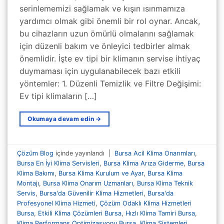
serinlememizi sağlamak ve kışın ısınmamıza
yardımcı olmak gibi önemli bir rol oynar. Ancak,
bu cihazların uzun ömürlü olmalarını sağlamak
için düzenli bakım ve önleyici tedbirler almak
önemlidir. İşte ev tipi bir klimanın servise ihtiyaç
duymaması için uygulanabilecek bazı etkili
yöntemler: 1. Düzenli Temizlik ve Filtre Değişimi:
Ev tipi klimaların […]
Okumaya devam edin
→
Çözüm Blog
içinde yayınlandı
|
Bursa Acil Klima Onarımları
,
Bursa En İyi Klima Servisleri
,
Bursa Klima Arıza Giderme
,
Bursa
Klima Bakımı
,
Bursa Klima Kurulum ve Ayar
,
Bursa Klima
Montajı
,
Bursa Klima Onarım Uzmanları
,
Bursa Klima Teknik
Servis
,
Bursa'da Güvenilir Klima Hizmetleri
,
Bursa'da
Profesyonel Klima Hizmeti
,
Çözüm Odaklı Klima Hizmetleri
Bursa
,
Etkili Klima Çözümleri Bursa
,
Hızlı Klima Tamiri Bursa
,
Klima Performans Optimizasyonu Bursa
,
Klima Sistemleri