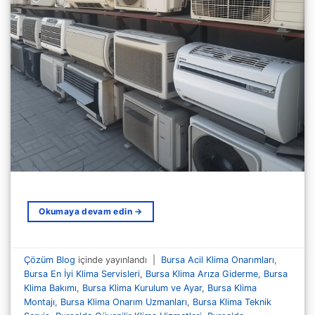
Okumaya devam edin
→
Çözüm Blog
içinde yayınlandı
|
Bursa Acil Klima Onarımları
,
Bursa En İyi Klima Servisleri
,
Bursa Klima Arıza Giderme
,
Bursa
Klima Bakımı
,
Bursa Klima Kurulum ve Ayar
,
Bursa Klima
Montajı
,
Bursa Klima Onarım Uzmanları
,
Bursa Klima Teknik