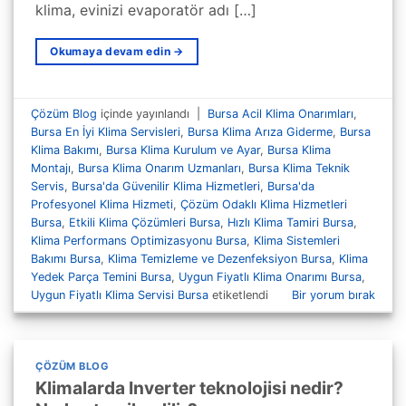
klima, evinizi evaporatör adı […]
Okumaya devam edin
→
Çözüm Blog
içinde yayınlandı
|
Bursa Acil Klima Onarımları
,
Bursa En İyi Klima Servisleri
,
Bursa Klima Arıza Giderme
,
Bursa
Klima Bakımı
,
Bursa Klima Kurulum ve Ayar
,
Bursa Klima
Montajı
,
Bursa Klima Onarım Uzmanları
,
Bursa Klima Teknik
Servis
,
Bursa'da Güvenilir Klima Hizmetleri
,
Bursa'da
Profesyonel Klima Hizmeti
,
Çözüm Odaklı Klima Hizmetleri
Bursa
,
Etkili Klima Çözümleri Bursa
,
Hızlı Klima Tamiri Bursa
,
Klima Performans Optimizasyonu Bursa
,
Klima Sistemleri
Bakımı Bursa
,
Klima Temizleme ve Dezenfeksiyon Bursa
,
Klima
Yedek Parça Temini Bursa
,
Uygun Fiyatlı Klima Onarımı Bursa
,
Uygun Fiyatlı Klima Servisi Bursa
etiketlendi
Bir yorum bırak
ÇÖZÜM BLOG
Klimalarda Inverter teknolojisi nedir?