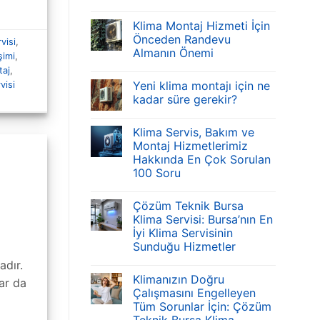
Klima Montaj Hizmeti İçin
Önceden Randevu
visi
,
Almanın Önemi
şimi
,
taj
,
Yeni klima montajı için ne
visi
kadar süre gerekir?
Klima Servis, Bakım ve
Montaj Hizmetlerimiz
Hakkında En Çok Sorulan
100 Soru
Çözüm Teknik Bursa
Klima Servisi: Bursa’nın En
İyi Klima Servisinin
Sunduğu Hizmetler
adır.
Klimanızın Doğru
lar da
Çalışmasını Engelleyen
Tüm Sorunlar İçin: Çözüm