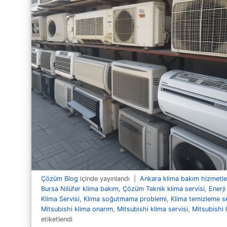
Çözüm Blog
içinde yayınlandı
|
Ankara klima bakım hizmetle
Bursa Nilüfer klima bakım
,
Çözüm Teknik klima servisi
,
Enerji
Klima Servisi
,
Klima soğutmama problemi
,
Klima temizleme se
Mitsubishi klima onarım
,
Mitsubishi klima servisi
,
Mitsubishi 
etiketlendi