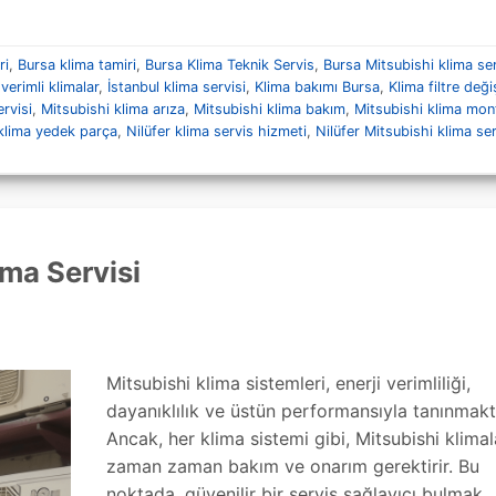
ri
,
Bursa klima tamiri
,
Bursa Klima Teknik Servis
,
Bursa Mitsubishi klima ser
 verimli klimalar
,
İstanbul klima servisi
,
Klima bakımı Bursa
,
Klima filtre deği
rvisi
,
Mitsubishi klima arıza
,
Mitsubishi klima bakım
,
Mitsubishi klima mon
klima yedek parça
,
Nilüfer klima servis hizmeti
,
Nilüfer Mitsubishi klima ser
ma Servisi
Mitsubishi klima sistemleri, enerji verimliliği,
dayanıklılık ve üstün performansıyla tanınmakt
Ancak, her klima sistemi gibi, Mitsubishi klima
zaman zaman bakım ve onarım gerektirir. Bu
noktada, güvenilir bir servis sağlayıcı bulmak