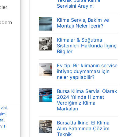
Teknik Bursa Klima
Servisini Arayın!
leri
Klima Servis, Bakım ve
Modern
Montajı Neler İçerir?
]
Klimalar & Soğutma
Sistemleri Hakkında İlginç
Bilgiler
Ev tipi Bir klimanın servise
ihtiyaç duymaması için
neler yapılabilir?
Bursa Klima Servisi Olarak
2024 Yılında Hizmet
Verdiğimiz Klima
Markaları
visi
,
şimi
,
taj
,
Bursa’da İkinci El Klima
visi
Alım Satımında Çözüm
Teknik