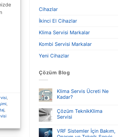
nizde
Cihazlar
n
İkinci El Cihazlar
Klima Servisi Markalar
Kombi Servisi Markalar
Yeni Cihazlar
Çözüm Blog
Klima Servis Ücreti Ne
Kadar?
visi
,
şimi
,
taj
,
Çözüm TeknikKlima
visi
Servisi
VRF Sistemler İçin Bakım,
Onarım ve Teknik Servis