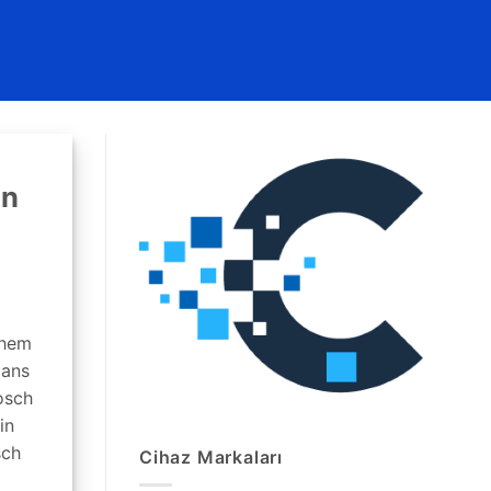
ün
 hem
mans
osch
in
sch
Cihaz Markaları