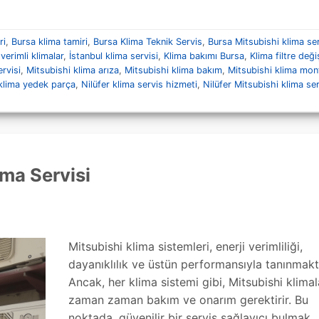
ri
,
Bursa klima tamiri
,
Bursa Klima Teknik Servis
,
Bursa Mitsubishi klima ser
 verimli klimalar
,
İstanbul klima servisi
,
Klima bakımı Bursa
,
Klima filtre deği
rvisi
,
Mitsubishi klima arıza
,
Mitsubishi klima bakım
,
Mitsubishi klima mon
klima yedek parça
,
Nilüfer klima servis hizmeti
,
Nilüfer Mitsubishi klima ser
ma Servisi
Mitsubishi klima sistemleri, enerji verimliliği,
dayanıklılık ve üstün performansıyla tanınmakt
Ancak, her klima sistemi gibi, Mitsubishi klima
zaman zaman bakım ve onarım gerektirir. Bu
noktada, güvenilir bir servis sağlayıcı bulmak