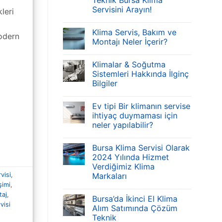
Teknik Bursa Klima
Servisini Arayın!
leri
Klima Servis, Bakım ve
Modern
Montajı Neler İçerir?
]
Klimalar & Soğutma
Sistemleri Hakkında İlginç
Bilgiler
Ev tipi Bir klimanın servise
ihtiyaç duymaması için
neler yapılabilir?
Bursa Klima Servisi Olarak
2024 Yılında Hizmet
Verdiğimiz Klima
Markaları
visi
,
şimi
,
taj
,
Bursa’da İkinci El Klima
visi
Alım Satımında Çözüm
Teknik