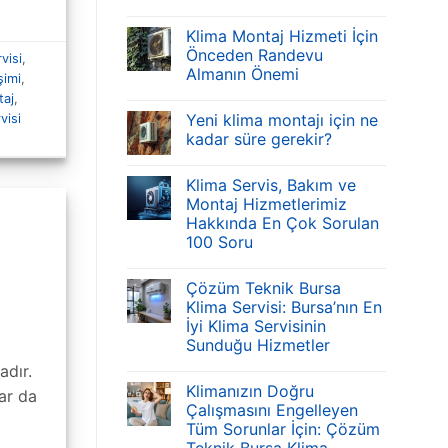
Klima Montaj Hizmeti İçin
Önceden Randevu
visi
,
Almanın Önemi
şimi
,
taj
,
Yeni klima montajı için ne
visi
kadar süre gerekir?
Klima Servis, Bakım ve
Montaj Hizmetlerimiz
Hakkında En Çok Sorulan
100 Soru
Çözüm Teknik Bursa
Klima Servisi: Bursa’nın En
İyi Klima Servisinin
Sunduğu Hizmetler
adır.
Klimanızın Doğru
lar da
Çalışmasını Engelleyen
Tüm Sorunlar İçin: Çözüm