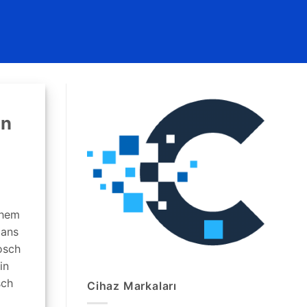
ün
 hem
mans
osch
in
sch
Cihaz Markaları