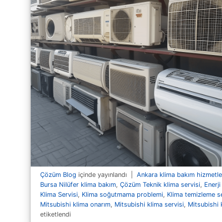
Çözüm Blog
içinde yayınlandı
|
Ankara klima bakım hizmetle
Bursa Nilüfer klima bakım
,
Çözüm Teknik klima servisi
,
Enerji
Klima Servisi
,
Klima soğutmama problemi
,
Klima temizleme se
Mitsubishi klima onarım
,
Mitsubishi klima servisi
,
Mitsubishi 
etiketlendi