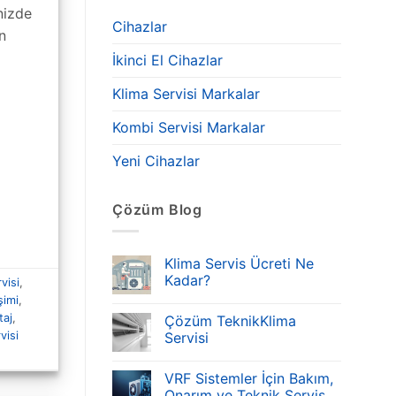
nizde
Cihazlar
n
İkinci El Cihazlar
Klima Servisi Markalar
Kombi Servisi Markalar
Yeni Cihazlar
Çözüm Blog
Klima Servis Ücreti Ne
Kadar?
visi
,
şimi
,
taj
,
Çözüm TeknikKlima
visi
Servisi
VRF Sistemler İçin Bakım,
Onarım ve Teknik Servis