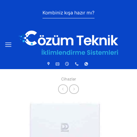
İçeriğe
atla
Kombiniz kışa hazır mı?
Cihazlar