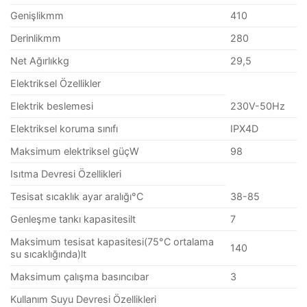
Genişlikmm
410
Derinlikmm
280
Net Ağırlıkkg
29,5
Elektriksel Özellikler
Elektrik beslemesi
230V-50Hz
Elektriksel koruma sınıfı
IPX4D
Maksimum elektriksel güçW
98
Isıtma Devresi Özellikleri
Tesisat sıcaklık ayar aralığı°C
38-85
Genleşme tankı kapasitesilt
7
Maksimum tesisat kapasitesi(75°C ortalama
140
su sıcaklığında)lt
Maksimum çalışma basıncıbar
3
Kullanım Suyu Devresi Özellikleri